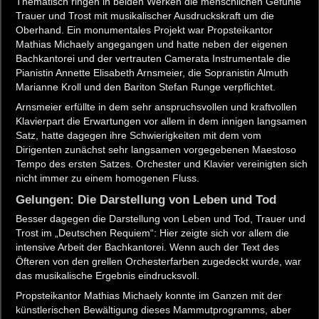
Thematisch ringen in beiden Werken die menschlichen Gefühle
Trauer und Trost mit musikalischer Ausdruckskraft um die
Oberhand. Ein monumentales Projekt war Propsteikantor
Mathias Michaely angegangen und hatte neben der eigenen
Bachkantorei und der vertrauten Camerata Instrumentale die
Pianistin Annette Elisabeth Arnsmeier, die Sopranistin Almuth
Marianne Kroll und den Bariton Stefan Runge verpflichtet.
Arnsmeier erfüllte in dem sehr anspruchsvollen und kraftvollen
Klavierpart die Erwartungen vor allem in dem innigen langsamen
Satz, hatte dagegen ihre Schwierigkeiten mit dem vom
Dirigenten zunächst sehr langsamen vorgegebenen Maestoso
Tempo des ersten Satzes. Orchester und Klavier vereinigten sich
nicht immer zu einem homogenen Fluss.
Gelungen: Die Darstellung von Leben und Tod
Besser dagegen die Darstellung von Leben und Tod, Trauer und
Trost im „Deutschen Requiem“: Hier zeigte sich vor allem die
intensive Arbeit der Bachkantorei. Wenn auch der Text des
Öfteren von den grellen Orchesterfarben zugedeckt wurde, war
das musikalische Ergebnis eindrucksvoll.
Propsteikantor Mathias Michaely konnte im Ganzen mit der
künstlerischen Bewältigung dieses Mammutprogramms, aber