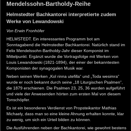
Mendelssohn-Bartholdy-Reihe
Helmstedter Bachkantorei interpretierte zudem
Werke von Lewandowski
Von Erwin Fronhöfer
HELMSTEDT. Ein interessantes Programm bot am
Sonntagabend die Helmstedter Bachkantorei. Natürlich stand im
Felix Mendelssohn-Bartholdy-Jahr dieser Komponist im
Mittelpunkt. Ergänzt wurde die Vortragsfolge mit Werken von
Louis Lewandowski (1821-1894), der einer der bekanntesten
Komponisten der synagogalen Musik war.
Neben seinen Werken „Kol rinna utefilla“ und „Toda wesimra“
wurde er noch bekannt durch seine „18 Liturgischen Psalmen“,
die 1879 erschienen. Die Psalmen 23, 25, 36 wurden aufgeführt
und viele der Anwesenden hörten zum ersten Mal von diesem
Tonschöpfer.
Es ist ein besonderes Verdienst von Propsteikantor Mathias
Michaely, dass man so eine kleine Ahnung erhalten konnte, klar
zu wenig, um sich ein Urteil bilden zu können.
Die Ausführenden neben der Bachkantorei, wie gewohnt bestens