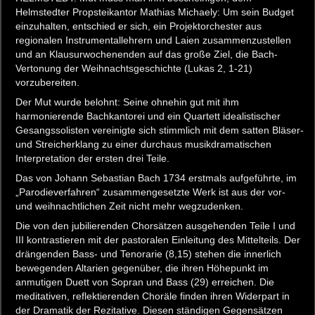
Helmstedter Propsteikantor Mathias Michaely: Um sein Budget
einzuhalten, entschied er sich, ein Projektorchester aus
regionalen Instrumentallehrern und Laien zusammenzustellen
und an Klausurwochenenden auf das große Ziel, die Bach-
Vertonung der Weihnachtsgeschichte (Lukas 2, 1-21)
vorzubereiten.
Der Mut wurde belohnt: Seine ohnehin gut mit ihm
harmonierende Bachkantorei und ein Quartett idealistischer
Gesangssolisten vereinigte sich stimmlich mit dem satten Bläser-
und Streicherklang zu einer durchaus musikdramatischen
Interpretation der ersten drei Teile.
Das von Johann Sebastian Bach 1734 erstmals aufgeführte, im
„Parodieverfahren“ zusammengesetzte Werk ist aus der vor-
und weihnachtlichen Zeit nicht mehr wegzudenken.
Die von den jubilierenden Chorsätzen ausgehenden Teile I und
III kontrastieren mit der pastoralen Einleitung des Mittelteils. Der
drängenden Bass- und Tenorarie (8,15) stehen die innerlich
bewegenden Altarien gegenüber, die ihren Höhepunkt im
anmutigen Duett von Sopran und Bass (29) erreichen. Die
meditativen, reflektierenden Choräle finden ihren Widerpart in
der Dramatik der Rezitative. Diesen ständigen Gegensätzen