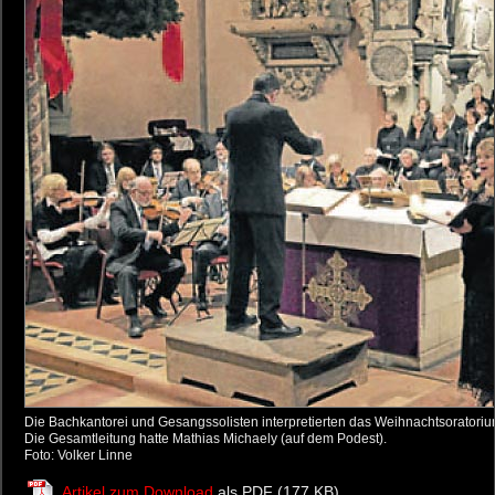
Die Bachkantorei und Gesangssolisten interpretierten das Weihnachtsoratoriu
Die Gesamtleitung hatte Mathias Michaely (auf dem Podest).
Foto: Volker Linne
Artikel zum Download
als PDF (177 KB)