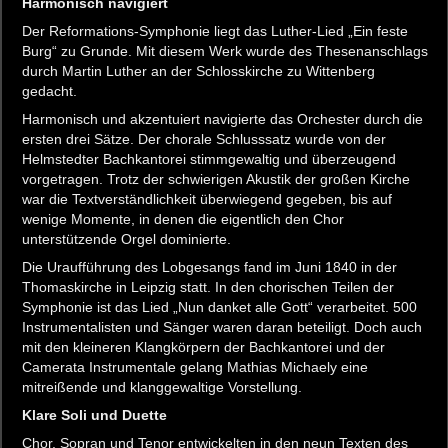
Harmonisch navigiert
Der Reformations-Symphonie liegt das Luther-Lied „Ein feste
Burg“ zu Grunde. Mit diesem Werk wurde des Thesenanschlags
durch Martin Luther an der Schlosskirche zu Wittenberg
gedacht.
Harmonisch und akzentuiert navigierte das Orchester durch die
ersten drei Sätze. Der chorale Schlusssatz wurde von der
Helmstedter Bachkantorei stimmgewaltig und überzeugend
vorgetragen. Trotz der schwierigen Akustik der großen Kirche
war die Textverständlichkeit überwiegend gegeben, bis auf
wenige Momente, in denen die eigentlich den Chor
unterstützende Orgel dominierte.
Die Uraufführung des Lobgesangs fand im Juni 1840 in der
Thomaskirche in Leipzig statt. In den chorischen Teilen der
Symphonie ist das Lied „Nun danket alle Gott“ verarbeitet. 500
Instrumentalisten und Sänger waren daran beteiligt. Doch auch
mit den kleineren Klangkörpern der Bachkantorei und der
Camerata Instrumentale gelang Mathias Michaely eine
mitreißende und klanggewaltige Vorstellung.
Klare Soli und Duette
Chor, Sopran und Tenor entwickelten in den neun Texten des