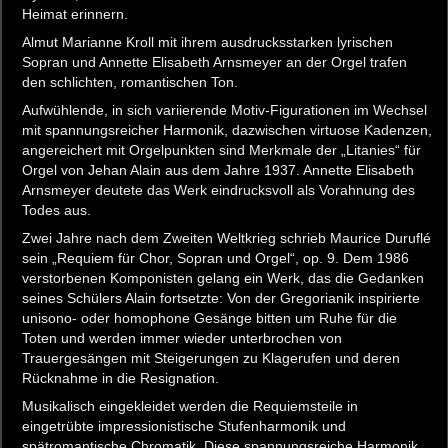
Heimat erinnern.
Almut Marianne Kroll mit ihrem ausdrucksstarken lyrischen
Sopran und Annette Elisabeth Arnsmeyer an der Orgel trafen
den schlichten, romantischen Ton.
Aufwühlende, in sich variierende Motiv-Figurationen im Wechsel
mit spannungsreicher Harmonik, dazwischen virtuose Kadenzen,
angereichert mit Orgelpunkten sind Merkmale der „Litanies“ für
Orgel von Jehan Alain aus dem Jahre 1937. Annette Elisabeth
Arnsmeyer deutete das Werk eindrucksvoll als Vorahnung des
Todes aus.
Zwei Jahre nach dem Zweiten Weltkrieg schrieb Maurice Duruflé
sein „Requiem für Chor, Sopran und Orgel“, op. 9. Dem 1986
verstorbenen Komponisten gelang ein Werk, das die Gedanken
seines Schülers Alain fortsetzte: Von der Gregorianik inspirierte
unisono- oder homophone Gesänge bitten um Ruhe für die
Toten und werden immer wieder unterbrochen von
Trauergesängen mit Steigerungen zu Klagerufen und deren
Rücknahme in die Resignation.
Musikalisch eingekleidet werden die Requiemsteile in
eingetrübte impressionistische Stufenharmonik und
spätromantische Chromatik. Diese spannungsreiche Harmonik