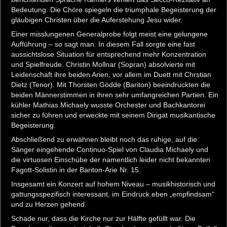
Bedeutung. Die Chöre spiegeln die triumphale Begeisterung der
gläubigen Christen über die Auferstehung Jesu wider.
Einer misslungenen Generalprobe folgt meist eine gelungene
Aufführung – so sagt man. In diesem Fall sorgte eine fast
aussichtslose Situation für entsprechend mehr Konzentration
und Spielfreude. Christin Mollnar (Sopran) absolvierte mit
Leidenschaft ihre beiden Arien, vor allem im Duett mit Chrstian
Dietz (Tenor). Mit Thorsten Gödde (Bariton) beeindruckten die
beiden Männerstimmen in ihren sehr umfangreichen Partien. Ein
kühler Mathias Michaely wusste Orchester und Bachkantorei
sicher zu führen und erweckte mit seinem Dirigat musikantische
Begeisterung.
Abschließend zu erwähnen bleibt noch das ruhige, auf die
Sänger eingehende Continuo-Spiel von Claudia Michaely und
die virtuosen Einschübe der namentlich leider nicht bekannten
Fagott-Solistin in der Bariton-Arie Nr. 15.
Insgesamt ein Konzert auf hohem Niveau – musikhistorisch und
gattungsspezifisch interessant, im Eindruck eben „empfindsam“
und zu Herzen gehend.
Schade nur, dass die Kirche nur zur Hälfte gefüllt war. Die