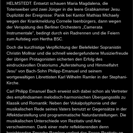
HELMSTEDT. Entsetzt schauen Maria Magdalena, die
Totenweiber und zwei Jünger in die leere Grabkammer Jesu.
Duplizität der Ereignisse: Panik bei Kantor Mathias Michaely
wegen der Krankmeldung Cornelie Isenbürgers, dann wegen
der Verspätung des Berliner Orchesters „Camerata
Instrumentale“, bedingt durch ein Radrennen und die Feiern
zum Aufstieg von Hertha BSC.
Doch die kurzfristige Verpflichtung der Bielefelder Sopranistin
Christin Mollnar und die schnell wiedergefundene Musizierfreude
der übrigen Protagonisten sicherten den Erfolg des
eindrucksvollen Oratoriums „Auferstehung und Himmelfahrt
Jesu“ von Bach-Sohn Philipp-Emanuel und seinem
wortgewaltigen Librettisten Karl Wilhelm Ramler in der Stephani-
Kirche.
Carl Philipp Emanuel Bach erweist sich dabei schon als Vertreter
des empfindsamen melodisch-harmonischen Übergangsstils zu
Klassik und Romantik: Neben der Vokalpolyphonie und der
musikalischen Rede seines Vaters benutzt er Gegensätze in der
Affektdarstellung und programmatische Naturdarstellungen. Die
musikalischen Unterschiede von Rezitativ und Arie
verschwimmen. Dank einer mehr reflektierenden denn
berichtenden Sprache Ramlers verliert das Secco-Rezitativ an